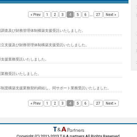
...
« Prev
1
2
3
4
5
6
27
Next »
態調査及び財務管理体制構築支援受託いたしました。
設立支援及び財務管理体制構築支援受託いたしました。
継支援業務受託いたしました。
援業務受託いたしました。
事制度構築支援業務契約締結し、同サポート業務受託いたしました。
...
« Prev
1
2
3
4
5
6
27
Next »
Copyright (C) 2011-2013 T＆A partners All Rights Reserved.